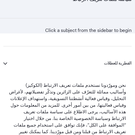
Click a subject from the sidebar to begin
القطرية للعطلات
الخطوط الجوية القطرية
نحن ومورّدونا نستخدم ملفات تعريف الارتباط (الكوكيز)
وأساليب مماثلة للتعرّف على الزائرين وتذكّر تفضيلاتهم، لأغراض
لنبقَ على تواصل
التحليل، وقياس فعالية أنشطتنا التسويقية، واستهداف الإعلانات
وقياس فعاليتها، من بين أمور أخرى. للمزيد من المعلومات حول
هذه الأساليب، يرجى الاطلاع على سياسة ملفات تعريف
الارتباط وسياسة الخصوصية الخاصة بنا. من خلال اختيار
“الموافقة على الكل”، فإنك توافق على استخدام جميع ملفات
تعريف الارتباط من قبلنا ومن قبل مورّدينا. كما يمكنك تغيير