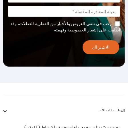
أرغب في تلقي العروض والأخبار من القطرية للعطلات، وقد
اطّلعت على
إشعار الخصوصية
وفهمته
الاشتراك
القطرية للعطلات
الخطوط الجوية القطرية
نحن ومورّدونا نستخدم ملفات تعريف الارتباط (الكوكيز)