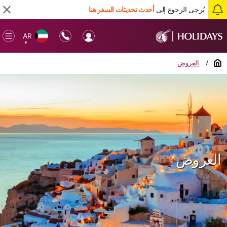
يُرجى الرجوع إلى
أحدث تحديثات السفر هنا
AR
en
▼
ile
الصفحة الرئيسية
/
العروض
العروض