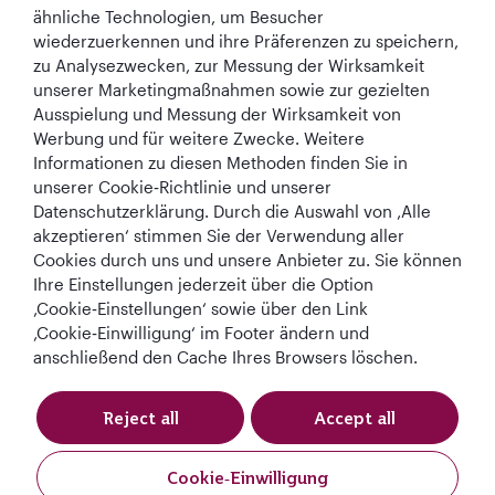
ähnliche Technologien, um Besucher
wiederzuerkennen und ihre Präferenzen zu speichern,
zu Analysezwecken, zur Messung der Wirksamkeit
unserer Marketingmaßnahmen sowie zur gezielten
Ausspielung und Messung der Wirksamkeit von
Werbung und für weitere Zwecke. Weitere
Informationen zu diesen Methoden finden Sie in
Best Airline in The
World's Best
World's Best
World's Best
unserer Cookie‑Richtlinie und unserer
Middle East
Airline
Business Class
Business Class
Datenschutzerklärung. Durch die Auswahl von ‚Alle
Lounge
akzeptieren‘ stimmen Sie der Verwendung aller
Cookies durch uns und unsere Anbieter zu. Sie können
Ihre Einstellungen jederzeit über die Option
‚Cookie‑Einstellungen‘ sowie über den Link
AGB
Cookie-Richtlinie
Datenschutzrichtlinie
‚Cookie‑Einwilligung‘ im Footer ändern und
anschließend den Cache Ihres Browsers löschen.
QRH (German - EUR). Alle Rechte vorbehalten.
Reject all
Accept all
Diese Website wird von Qatar Airways Holidays betrieben. Die Produkte
werden von Overseas Travel of Europe (französische
Cookie‑Einwilligung
Unternehmensnummer (SIREN) 994 887 412) in Zusammenarbeit mit