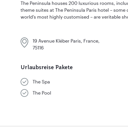
The Peninsula houses 200 luxurious rooms, includ
theme suites at The Peninsula Paris hotel – some 
world’s most highly customised – are veritable sh
19 Avenue Kléber Paris, France,
75116
Urlaubsreise Pakete
The Spa
The Pool