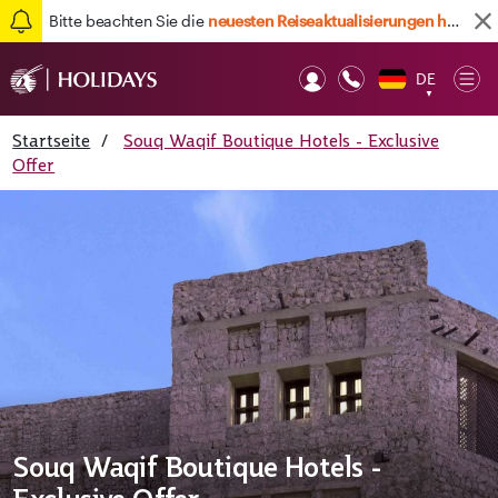
Bitte beachten Sie die
neuesten Reiseaktualisierungen hier
DE
Op
▼
Mob
Startseite
/
Souq Waqif Boutique Hotels - Exclusive
Offer
Souq Waqif Boutique Hotels -