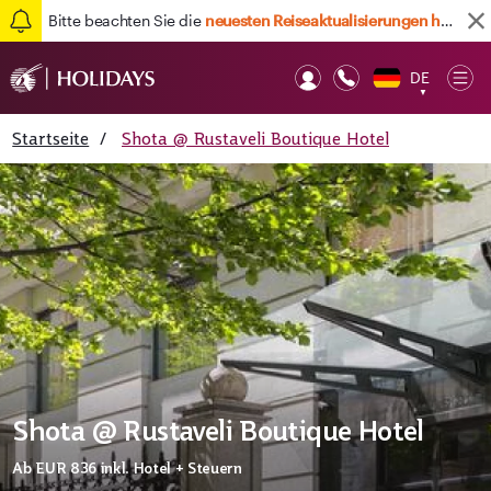
Bitte beachten Sie die
neuesten Reiseaktualisierungen hier
DE
Op
▼
Mob
Startseite
/
Shota @ Rustaveli Boutique Hotel
Shota @ Rustaveli Boutique Hotel
Ab
EUR 836
inkl. Hotel + Steuern