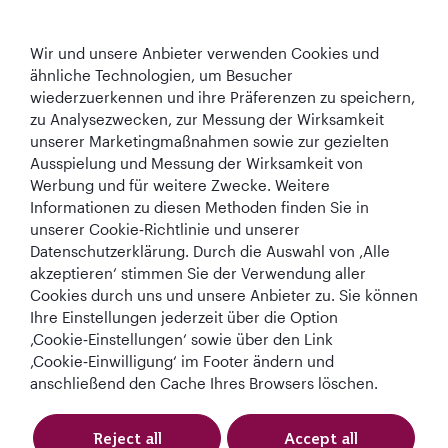
Qatar Airways
Wir und unsere Anbieter verwenden Cookies und
In Verbindung bleiben
ähnliche Technologien, um Besucher
wiederzuerkennen und ihre Präferenzen zu speichern,
zu Analysezwecken, zur Messung der Wirksamkeit
unserer Marketingmaßnahmen sowie zur gezielten
Ausspielung und Messung der Wirksamkeit von
Werbung und für weitere Zwecke. Weitere
Informationen zu diesen Methoden finden Sie in
Best Airline in The
World's Best
World's Best
World's Best
unserer Cookie‑Richtlinie und unserer
Middle East
Airline
Business Class
Business Class
Datenschutzerklärung. Durch die Auswahl von ‚Alle
Lounge
akzeptieren‘ stimmen Sie der Verwendung aller
Cookies durch uns und unsere Anbieter zu. Sie können
Ihre Einstellungen jederzeit über die Option
‚Cookie‑Einstellungen‘ sowie über den Link
AGB
Cookie-Richtlinie
Datenschutzrichtlinie
‚Cookie‑Einwilligung‘ im Footer ändern und
anschließend den Cache Ihres Browsers löschen.
QRH (German - EUR). Alle Rechte vorbehalten.
Reject all
Accept all