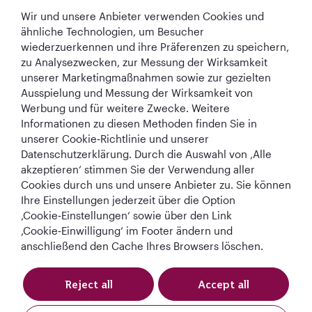
Wir und unsere Anbieter verwenden Cookies und
In Verbindung bleiben
ähnliche Technologien, um Besucher
wiederzuerkennen und ihre Präferenzen zu speichern,
zu Analysezwecken, zur Messung der Wirksamkeit
unserer Marketingmaßnahmen sowie zur gezielten
Ausspielung und Messung der Wirksamkeit von
Werbung und für weitere Zwecke. Weitere
Informationen zu diesen Methoden finden Sie in
Best Airline in The
World's Best
World's Best
World's Best
unserer Cookie‑Richtlinie und unserer
Middle East
Airline
Business Class
Business Class
Datenschutzerklärung. Durch die Auswahl von ‚Alle
Lounge
akzeptieren‘ stimmen Sie der Verwendung aller
Cookies durch uns und unsere Anbieter zu. Sie können
Ihre Einstellungen jederzeit über die Option
‚Cookie‑Einstellungen‘ sowie über den Link
AGB
Cookie-Richtlinie
Datenschutzrichtlinie
‚Cookie‑Einwilligung‘ im Footer ändern und
anschließend den Cache Ihres Browsers löschen.
QRH (German - EUR). Alle Rechte vorbehalten.
Reject all
Accept all
Diese Website wird von Qatar Airways Holidays betrieben. Die Produkte