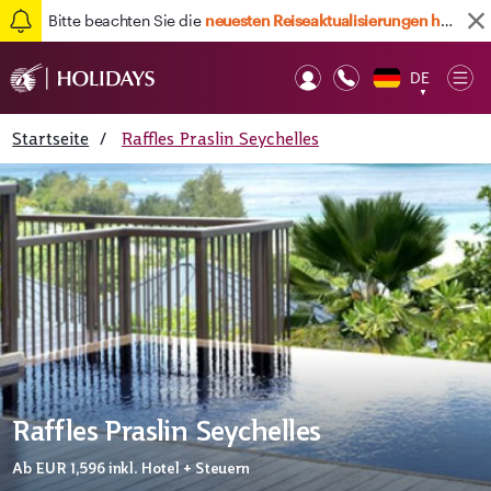
Bitte beachten Sie die
neuesten Reiseaktualisierungen hier
DE
Op
▼
Mob
Startseite
/
Raffles Praslin Seychelles
Raffles Praslin Seychelles
Ab
EUR 1,596
inkl. Hotel + Steuern