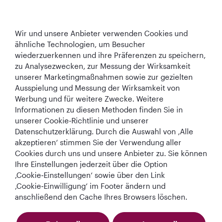
Qatar Airways
Wir und unsere Anbieter verwenden Cookies und
In Verbindung bleiben
ähnliche Technologien, um Besucher
wiederzuerkennen und ihre Präferenzen zu speichern,
zu Analysezwecken, zur Messung der Wirksamkeit
unserer Marketingmaßnahmen sowie zur gezielten
Ausspielung und Messung der Wirksamkeit von
Werbung und für weitere Zwecke. Weitere
Informationen zu diesen Methoden finden Sie in
Best Airline in The
World's Best
World's Best
World's Best
unserer Cookie‑Richtlinie und unserer
Middle East
Airline
Business Class
Business Class
Datenschutzerklärung. Durch die Auswahl von ‚Alle
Lounge
akzeptieren‘ stimmen Sie der Verwendung aller
Cookies durch uns und unsere Anbieter zu. Sie können
Ihre Einstellungen jederzeit über die Option
‚Cookie‑Einstellungen‘ sowie über den Link
AGB
Cookie-Richtlinie
Datenschutzrichtlinie
‚Cookie‑Einwilligung‘ im Footer ändern und
anschließend den Cache Ihres Browsers löschen.
QRH (German - EUR). Alle Rechte vorbehalten.