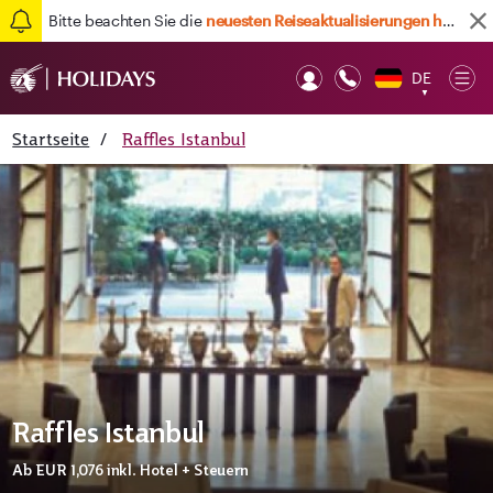
Bitte beachten Sie die
neuesten Reiseaktualisierungen hier
DE
Op
▼
Mob
Startseite
/
Raffles Istanbul
Raffles Istanbul
Ab
EUR 1,076
inkl. Hotel + Steuern