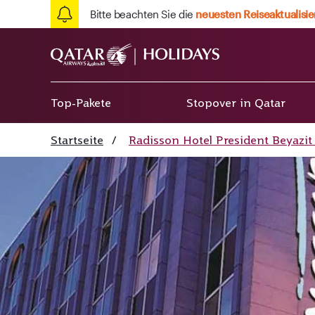
Bitte beachten Sie die
neuesten Reiseaktualisi
Top-Pakete
Stopover in Qatar
Startseite
/
Radisson Hotel President Beyazit 