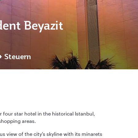
dent Beyazit
 + Steuern
four star hotel in the historical Istanbul,
 shopping areas.
s view of the city's skyline with its minarets