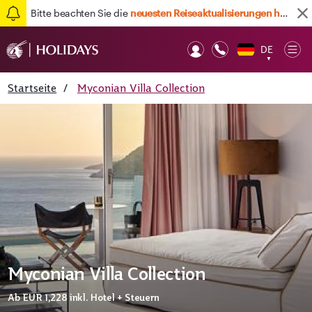
Bitte beachten Sie die
neuesten Reiseaktualisierungen hier
DE
Op
▼
Mob
Startseite
/
Myconian Villa Collection
Myconian Villa Collection
Ab
EUR 1,228
inkl. Hotel + Steuern