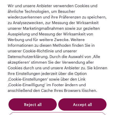
Wir und unsere Anbieter verwenden Cookies und
In Verbindung bleiben
ähnliche Technologien, um Besucher
wiederzuerkennen und ihre Präferenzen zu speichern,
zu Analysezwecken, zur Messung der Wirksamkeit
unserer Marketingmaßnahmen sowie zur gezielten
Ausspielung und Messung der Wirksamkeit von
Werbung und für weitere Zwecke. Weitere
Informationen zu diesen Methoden finden Sie in
Best Airline in The
World's Best
World's Best
World's Best
unserer Cookie‑Richtlinie und unserer
Middle East
Airline
Business Class
Business Class
Datenschutzerklärung. Durch die Auswahl von ‚Alle
Lounge
akzeptieren‘ stimmen Sie der Verwendung aller
Cookies durch uns und unsere Anbieter zu. Sie können
Ihre Einstellungen jederzeit über die Option
‚Cookie‑Einstellungen‘ sowie über den Link
AGB
Cookie-Richtlinie
Datenschutzrichtlinie
‚Cookie‑Einwilligung‘ im Footer ändern und
anschließend den Cache Ihres Browsers löschen.
QRH (German - EUR). Alle Rechte vorbehalten.
Reject all
Accept all
Diese Website wird von Qatar Airways Holidays betrieben. Die Produkte