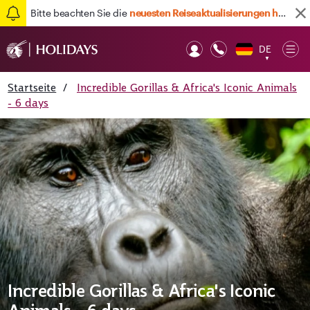
Bitte beachten Sie die
neuesten Reiseaktualisierungen hier
DE
Op
▼
Mob
Startseite
/
Incredible Gorillas & Africa's Iconic Animals
- 6 days
Incredible Gorillas & Africa's Iconic