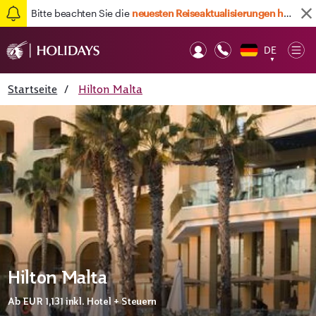
Bitte beachten Sie die
neuesten Reiseaktualisierungen hier
DE
Op
▼
Mob
Startseite
/
Hilton Malta
Hilton Malta
Ab
EUR 1,131
inkl. Hotel + Steuern