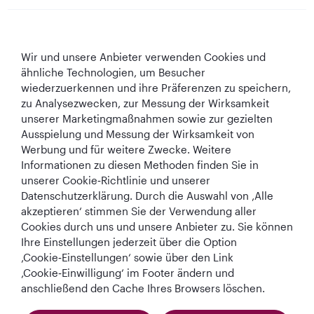
Qatar Airways
Wir und unsere Anbieter verwenden Cookies und
In Verbindung bleiben
ähnliche Technologien, um Besucher
wiederzuerkennen und ihre Präferenzen zu speichern,
zu Analysezwecken, zur Messung der Wirksamkeit
unserer Marketingmaßnahmen sowie zur gezielten
Ausspielung und Messung der Wirksamkeit von
Werbung und für weitere Zwecke. Weitere
Informationen zu diesen Methoden finden Sie in
Best Airline in The
World's Best
World's Best
World's Best
unserer Cookie‑Richtlinie und unserer
Middle East
Airline
Business Class
Business Class
Datenschutzerklärung. Durch die Auswahl von ‚Alle
Lounge
akzeptieren‘ stimmen Sie der Verwendung aller
Cookies durch uns und unsere Anbieter zu. Sie können
Ihre Einstellungen jederzeit über die Option
‚Cookie‑Einstellungen‘ sowie über den Link
AGB
Cookie-Richtlinie
Datenschutzrichtlinie
‚Cookie‑Einwilligung‘ im Footer ändern und
anschließend den Cache Ihres Browsers löschen.
QRH (German - EUR). Alle Rechte vorbehalten.