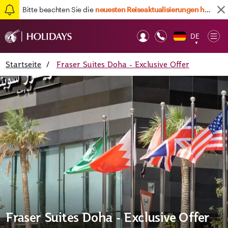
Bitte beachten Sie die
neuesten Reiseaktualisierungen hier
DE
Op
▼
Mob
Startseite
/
Fraser Suites Doha - Exclusive Offer
Fraser Suites Doha - Exclusive Offer