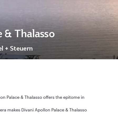
e & Thalasso
el + Steuern
lon Palace & Thalasso offers the epitome in
viera makes Divani Apollon Palace & Thalasso