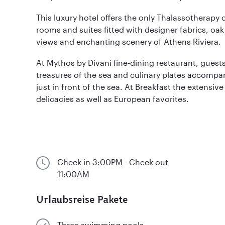
This luxury hotel offers the only Thalassotherapy 
rooms and suites fitted with designer fabrics, oak 
views and enchanting scenery of Athens Riviera.
At Mythos by Divani fine-dining restaurant, guest
treasures of the sea and culinary plates accompa
just in front of the sea. At Breakfast the extensive
delicacies as well as European favorites.
Check in 3:00PM - Check out
11:00AM
Urlaubsreise Pakete
Three swimming pools