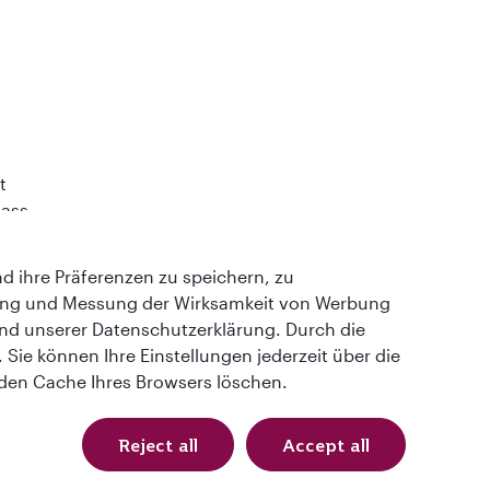
t
lass
 ihre Präferenzen zu speichern, zu
ung und Messung der Wirksamkeit von Werbung
und unserer Datenschutzerklärung. Durch die
Sie können Ihre Einstellungen jederzeit über die
QRH (German - EUR). Alle Rechte vorbehalten.
 den Cache Ihres Browsers löschen.
SIREN) 994 887 412) in Zusammenarbeit mit GOODTRAVEL (479 454 423
Reject all
Accept all