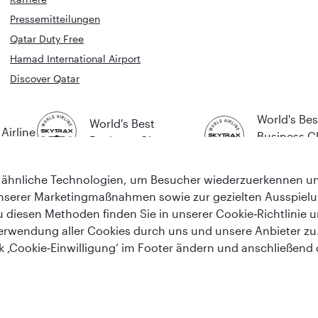
Pressemitteilungen
Qatar Duty Free
Hamad International Airport
Discover Qatar
World's Bes
World's Best
Airline
Business C
Business Class
Lounge
ähnliche Technologien, um Besucher wiederzuerkennen und
nserer Marketingmaßnahmen sowie zur gezielten Ausspiel
u diesen Methoden finden Sie in unserer Cookie‑Richtlinie 
erwendung aller Cookies durch uns und unsere Anbieter zu. 
nk ‚Cookie‑Einwilligung‘ im Footer ändern und anschließend
te werden von Overseas Travel of Europe (französische Unternehmensnummer (