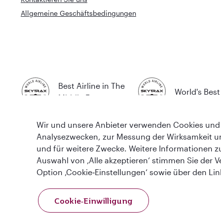
Allgemeine Geschäftsbedingungen
Best Airline in The
World's Best 
Middle East
Wir und unsere Anbieter verwenden Cookies und 
Analysezwecken, zur Messung der Wirksamkeit u
und für weitere Zwecke. Weitere Informationen z
Auswahl von ‚Alle akzeptieren‘ stimmen Sie der V
AGB
Cookie-Richtlinie
Datenschutzrichtlinie
Option ‚Cookie‑Einstellungen‘ sowie über den Li
Diese Website wird von Qatar Airways Holidays betrieben. Die Produk
Cookie‑Einwilligung
und IM075120124) verkauft.