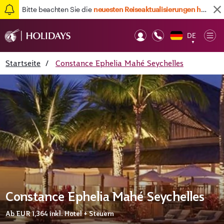
Bitte beachten Sie die
neuesten Reiseaktualisierungen hier
DE
Op
▼
Mob
Startseite
/
Constance Ephelia Mahé Seychelles
Constance Ephelia Mahé Seychelles
Ab
EUR 1,364
inkl. Hotel + Steuern