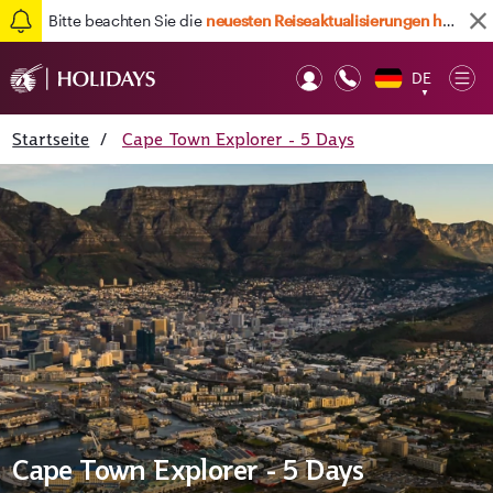
Bitte beachten Sie die
neuesten Reiseaktualisierungen hier
DE
Op
▼
Mob
Startseite
/
Cape Town Explorer - 5 Days
Cape Town Explorer - 5 Days