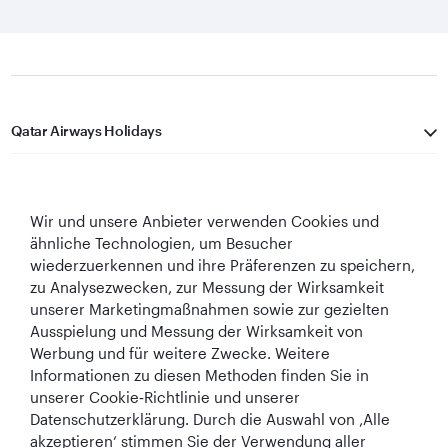
Qatar Airways Holidays
Qatar Airways
Wir und unsere Anbieter verwenden Cookies und
In Verbindung bleiben
ähnliche Technologien, um Besucher
wiederzuerkennen und ihre Präferenzen zu speichern,
zu Analysezwecken, zur Messung der Wirksamkeit
unserer Marketingmaßnahmen sowie zur gezielten
Ausspielung und Messung der Wirksamkeit von
Werbung und für weitere Zwecke. Weitere
Informationen zu diesen Methoden finden Sie in
Best Airline in The
World's Best
World's Best
World's Best
unserer Cookie‑Richtlinie und unserer
Middle East
Airline
Business Class
Business Class
Datenschutzerklärung. Durch die Auswahl von ‚Alle
Lounge
akzeptieren‘ stimmen Sie der Verwendung aller