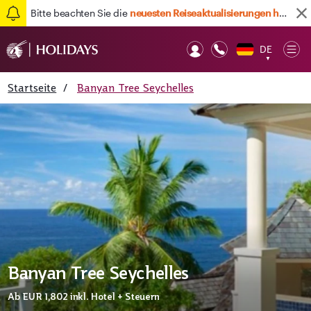
Bitte beachten Sie die
neuesten Reiseaktualisierungen hier
DE
Op
▼
Mob
Startseite
/
Banyan Tree Seychelles
Banyan Tree Seychelles
Ab
EUR 1,802
inkl. Hotel + Steuern