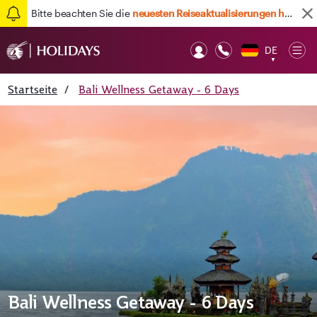
Bitte beachten Sie die
neuesten Reiseaktualisierungen hier
DE
Op
▼
Mob
Startseite
/
Bali Wellness Getaway - 6 Days
Bali Wellness Getaway - 6 Days