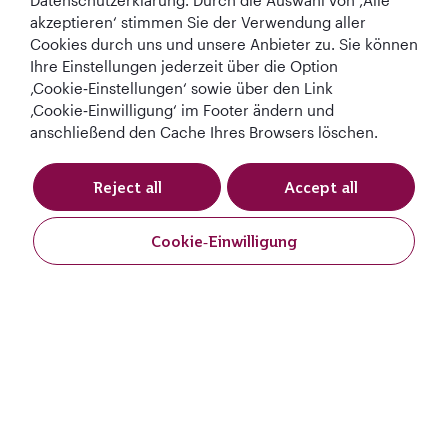
Datenschutzerklärung. Durch die Auswahl von ‚Alle
akzeptieren‘ stimmen Sie der Verwendung aller
In Verbindung bleiben
Cookies durch uns und unsere Anbieter zu. Sie können
Ihre Einstellungen jederzeit über die Option
‚Cookie‑Einstellungen‘ sowie über den Link
‚Cookie‑Einwilligung‘ im Footer ändern und
anschließend den Cache Ihres Browsers löschen.
Reject all
Accept all
Best Airline in The
World's Best
World's Best
World's Best
Middle East
Airline
Business Class
Business Class
Lounge
Cookie‑Einwilligung
Angebot anfordern
Angebot anfordern
AGB
Cookie-Richtlinie
Datenschutzrichtlinie
QRH (German - EUR). Alle Rechte vorbehalten.
Full Name
*
Diese Website wird von Qatar Airways Holidays betrieben. Die Produkte