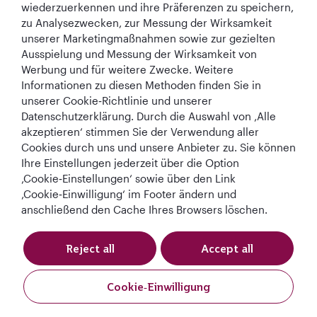
wiederzuerkennen und ihre Präferenzen zu speichern,
zu Analysezwecken, zur Messung der Wirksamkeit
unserer Marketingmaßnahmen sowie zur gezielten
Ausspielung und Messung der Wirksamkeit von
Werbung und für weitere Zwecke. Weitere
Informationen zu diesen Methoden finden Sie in
Best Airline in The
World's Best
World's Best
World's Best
unserer Cookie‑Richtlinie und unserer
Middle East
Airline
Business Class
Business Class
Datenschutzerklärung. Durch die Auswahl von ‚Alle
Lounge
akzeptieren‘ stimmen Sie der Verwendung aller
Cookies durch uns und unsere Anbieter zu. Sie können
Ihre Einstellungen jederzeit über die Option
‚Cookie‑Einstellungen‘ sowie über den Link
AGB
Cookie-Richtlinie
Datenschutzrichtlinie
‚Cookie‑Einwilligung‘ im Footer ändern und
anschließend den Cache Ihres Browsers löschen.
QRH (German - EUR). Alle Rechte vorbehalten.
Reject all
Accept all
Diese Website wird von Qatar Airways Holidays betrieben. Die Produkte
werden von Overseas Travel of Europe (französische
Cookie‑Einwilligung
Unternehmensnummer (SIREN) 994 887 412) in Zusammenarbeit mit
GOODTRAVEL (479 454 423 und IM075120124) verkauft.
Buchen