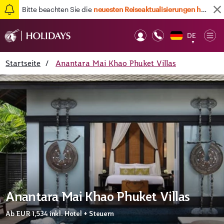
Bitte beachten Sie die
neuesten Reiseaktualisierungen hier
DE
Op
▼
Mob
Startseite
/
Anantara Mai Khao Phuket Villas
Anantara Mai Khao Phuket Villas
Ab
EUR 1,534
inkl. Hotel + Steuern