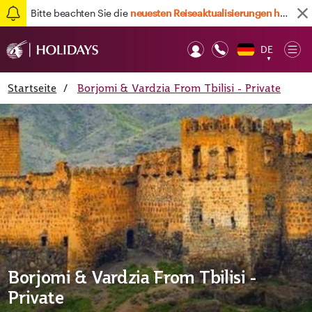
Bitte beachten Sie die
neuesten Reiseaktualisierungen hier
DE
Op
▼
Mob
Startseite
/
Borjomi & Vardzia From Tbilisi - Private
Borjomi & Vardzia From Tbilisi -
Private