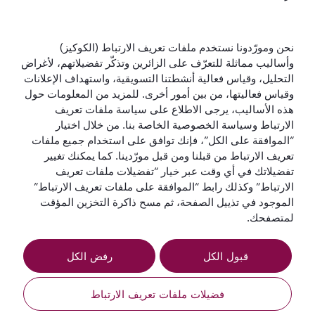
الخطوط الجوية القطرية
نحن ومورّدونا نستخدم ملفات تعريف الارتباط (الكوكيز)
وأساليب مماثلة للتعرّف على الزائرين وتذكّر تفضيلاتهم، لأغراض
لنبقَ على تواصل
التحليل، وقياس فعالية أنشطتنا التسويقية، واستهداف الإعلانات
وقياس فعاليتها، من بين أمور أخرى. للمزيد من المعلومات حول
هذه الأساليب، يرجى الاطلاع على سياسة ملفات تعريف
الارتباط وسياسة الخصوصية الخاصة بنا. من خلال اختيار
“الموافقة على الكل”، فإنك توافق على استخدام جميع ملفات
تعريف الارتباط من قبلنا ومن قبل مورّدينا. كما يمكنك تغيير
تفضيلاتك في أي وقت عبر خيار “تفضيلات ملفات تعريف
أفضل شركة طيران
أفضل درجة رجال
أفضل صالة لدرجة
أفضل شركة طيران
في العالم
أعمال في العالم
رجال الأعمال في
في الشرق الأوسط
الارتباط” وكذلك رابط “الموافقة على ملفات تعريف الارتباط”
العالم
الموجود في تذييل الصفحة، ثم مسح ذاكرة التخزين المؤقت
لمتصفحك.
قبول الكل
رفض الكل
الشروط
سياسة ملفات تعريف
إشعار
والأحكام
الارتباط
الخصوصية
فضيلات ملفات تعريف الارتباط
Qatar Airways Holidays (Arabic). جميع الحقوق محفوظة.