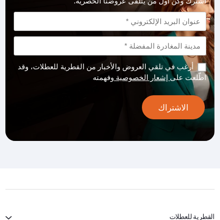
اشترك وكن أول من يتلقّى عروضنا الحصرية.
أرغب في تلقي العروض والأخبار من القطرية للعطلات، وقد
اطّلعت على
إشعار الخصوصية
وفهمته
الاشتراك
القطرية للعطلات