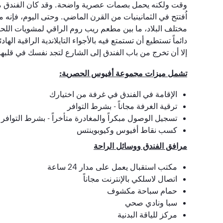
وقت ولكنه يحمل بصمات عصرية واضحة. وقد كان الفندق من 
اُفتتح في الثمانينيات من القرن الماضي. وحتى اليوم، فإنه
مختلف البلاد، ما بين مطعم ريب روم الراقي لمشويات اللحوم
دائماً تستطيع أن تستمتع فيه بالأجواء التايلاندية الراقية اله
إلا أن تخرج من باب الفندق إلى الشارع لتجد نفسك في قلبها
تشمل ميزات مجموعة أفيوس الحصرية:
الإقامة في الفندق في غرفة من اختيارك
ترقية الغرفة مجاناً - بشرط التوافر
تسجيل الوصول مبكراً والمغادرة متأخراً - بشرط التوافر
كسب نقاط أفيوس وكيوبوينتس
مرافق الفندق ووسائل الراحة
مكتب استقبال يعمل على مدار
24
ساعة
اتصال لاسلكي بالإنترنت مجاناً
حمام سباحة مكشوف
سبا ونادي صحي
مركز للياقة البدنية