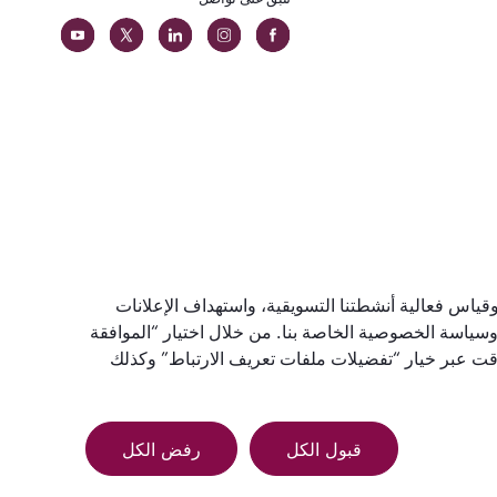
 طيران في
وقياس فعالية أنشطتنا التسويقية، واستهداف الإعلانات
وسط
سياسة الخصوصية الخاصة بنا. من خلال اختيار “الموافقة
وقت عبر خيار “تفضيلات ملفات تعريف الارتباط” وكذلك
قبول الكل
رفض الكل
QRH (Arabic - KWD). جميع الحقوق محفوظة.