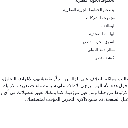
الخطوط الجوية القطرية
نبذة عن الخطوط الجوية القطرية
مجموعة الشركات
الوظائف
البيانات الصحفية
السوق الحرة القطرية
مطار حمد الدولي
اكتشف قطر
ال أعمال
أفضل صالة لدرجة رجال
أفضل شركة
ليب مماثلة للتعرّف على الزائرين وتذكّر تفضيلاتهم، لأغراض التحليل، 
الأعمال في العالم
الشرق الأ
 حول هذه الأساليب، يرجى الاطلاع على سياسة ملفات تعريف الارتباط و
رتباط من قبلنا ومن قبل مورّدينا. كما يمكنك تغيير تفضيلاتك في أي 
تذييل الصفحة، ثم مسح ذاكرة التخزين المؤقت لمتصفحك.
لخصوصية