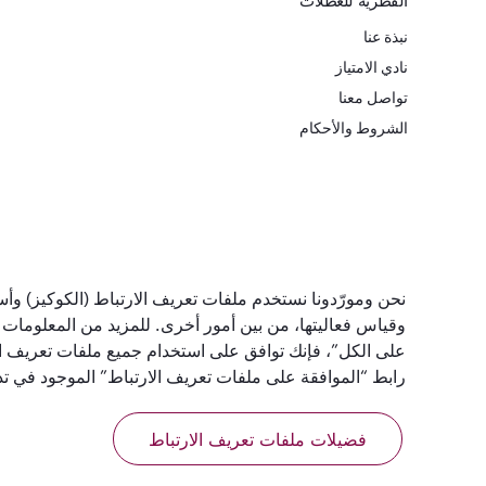
القطرية للعطلات
نبذة عنا
نادي الامتياز
تواصل معنا
الشروط والأحكام
أفضل شركة طيران في
أفضل درجة رج
نحن ومورّدونا نستخدم ملفات تعريف الارتباط (الكوكيز) وأسا
العالم
في العالم
وقياس فعاليتها، من بين أمور أخرى. للمزيد من المعلومات
على الكل”، فإنك توافق على استخدام جميع ملفات تعريف الا
رابط “الموافقة على ملفات تعريف الارتباط” الموجود في 
فضيلات ملفات تعريف الارتباط
الشروط والأحكام
سياسة ملفات تعريف الارتباط
إشعار ا