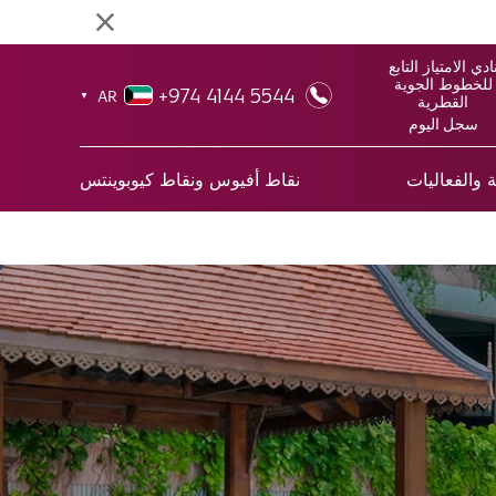
ادي الامتياز التابع
للخطوط الجوية
+974 4144 5544
AR
▼
القطرية
سجل اليوم
 والفعاليات
نقاط أفيوس ونقاط كيوبوينتس