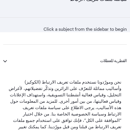
Click a subject from the sidebar to begin
القطرية للعطلات
الخطوط الجوية القطرية
نحن ومورّدونا نستخدم ملفات تعريف الارتباط (الكوكيز)
وأساليب مماثلة للتعرّف على الزائرين وتذكّر تفضيلاتهم، لأغراض
لنبقَ على تواصل
التحليل، وقياس فعالية أنشطتنا التسويقية، واستهداف الإعلانات
وقياس فعاليتها، من بين أمور أخرى. للمزيد من المعلومات حول
هذه الأساليب، يرجى الاطلاع على سياسة ملفات تعريف
الارتباط وسياسة الخصوصية الخاصة بنا. من خلال اختيار
“الموافقة على الكل”، فإنك توافق على استخدام جميع ملفات
تعريف الارتباط من قبلنا ومن قبل مورّدينا. كما يمكنك تغيير