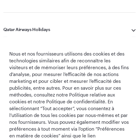
Qatar Airways Holidays
Qatar Airways
Nous et nos fournisseurs utilisons des cookies et des
Restons Connectés
technologies similaires afin de reconnaître les
visiteurs et de mémoriser leurs préférences, à des fins
d’analyse, pour mesurer l’efficacité de nos actions
marketing et pour cibler et mesurer l’efficacité des
publicités, entre autres. Pour en savoir plus sur ces
méthodes, consultez notre Politique relative aux
cookies et notre Politique de confidentialité. En
sélectionnant “Tout accepter”, vous consentez à
Meilleure
Meilleure Classe
Meilleur Salon de
Meilleure
l’utilisation de tous les cookies par nous‑mêmes et par
Compagnie
Affaires au
Classe Affaires au
Compagnie
Aérienne au
monde
monde
Aérienne du
nos fournisseurs. Vous pouvez également modifier vos
Monde
Moyen-Orient
préférences à tout moment via l’option “Préférences
en matière de cookies” ainsi que le lien