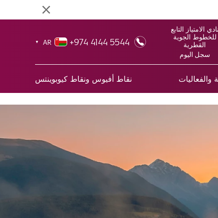
ادي الامتياز التابع
للخطوط الجوية
+974 4144 5544
AR
▼
القطرية
سجل اليوم
 والفعاليات
نقاط أفيوس ونقاط كيوبوينتس