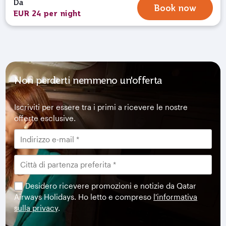
Da
Book now
EUR 24 per night
Non perderti nemmeno un'offerta
Iscriviti per essere tra i primi a ricevere le nostre
offerte esclusive.
Desidero ricevere promozioni e notizie da Qatar
Airways Holidays. Ho letto e compreso
l'informativa
sulla privacy
.