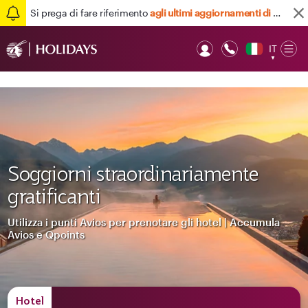
Si prega di fare riferimento
agli ultimi aggiornamenti di viaggio qui
IT
Op
▼
Mob
Soggiorni straordinariamente
gratificanti
Utilizza i punti Avios per prenotare gli hotel | Accumula
Avios e Qpoints
Hotel