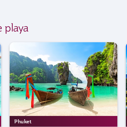
e playa
Phuket